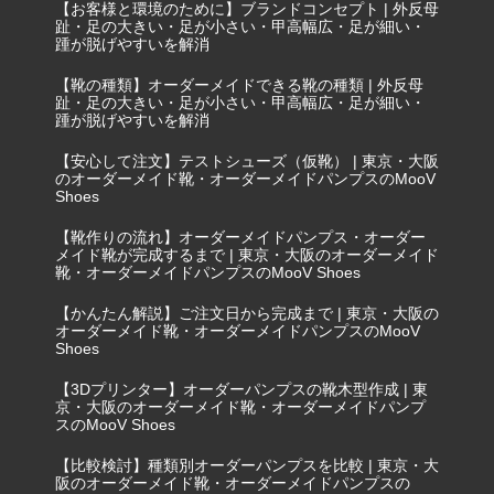
【お客様と環境のために】ブランドコンセプト | 外反母
趾・足の大きい・足が小さい・甲高幅広・足が細い・
踵が脱げやすいを解消
【靴の種類】オーダーメイドできる靴の種類 | 外反母
趾・足の大きい・足が小さい・甲高幅広・足が細い・
踵が脱げやすいを解消
【安心して注文】テストシューズ（仮靴） | 東京・大阪
のオーダーメイド靴・オーダーメイドパンプスのMooV
Shoes
【靴作りの流れ】オーダーメイドパンプス・オーダー
メイド靴が完成するまで | 東京・大阪のオーダーメイド
靴・オーダーメイドパンプスのMooV Shoes
【かんたん解説】ご注文日から完成まで | 東京・大阪の
オーダーメイド靴・オーダーメイドパンプスのMooV
Shoes
【3Dプリンター】オーダーパンプスの靴木型作成 | 東
京・大阪のオーダーメイド靴・オーダーメイドパンプ
スのMooV Shoes
【比較検討】種類別オーダーパンプスを比較 | 東京・大
阪のオーダーメイド靴・オーダーメイドパンプスの