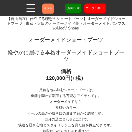
ギフト
質問BOX
ウェブ予約
【自由自在に仕立てる理想のショートブーツ】オーダーメイドショー
トブーツ | 東京・大阪のオーダーメイド靴・オーダーメイドパンプス
のMooV Shoes
オーダーメイドショートブーツ
軽やかに履ける本格オーダーメイドショートブー
ツ
価格
120,000円(+税）
足首を包み込むショートブーツは,
季節を問わず活躍する万能なアイテムです。
オーダーメイドなら,
素材やカラー,
ヒールの高さや履き口の形まで細かく調整可能。
自分の足に合わせた設計で,
快適な履き心地とスタイリッシュな見た目を両立できます。
普段使いからおしゃれ着まで,