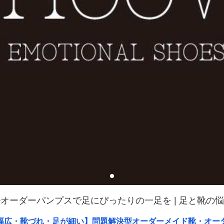
オーダーパンプスで足にぴったりの一足を | 足と靴の
幅広・靴づれ・足が細い】問題解決型オーダーメイド靴・オー