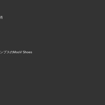
消
のMooV Shoes