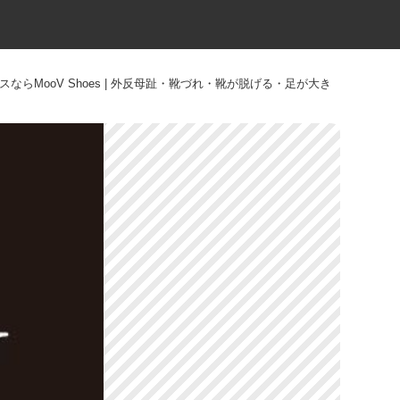
MooV Shoes | 外反母趾・靴づれ・靴が脱げる・足が大き