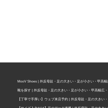
MooV Shoes | 外反母趾・足の大きい・足が小さい・
靴を探す | 外反母趾・足の大きい・足が小さい・甲高幅広
【丁寧で手厚い】ウェブ来店予約 | 外反母趾・足の大き