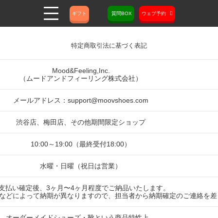
ギフト
質問BOX
ウェブ予約
特定商取引法に基づく表記
Mood&Feeling,Inc.
（ムードアンドフィーリング株式会社）
メールアドレス：support
@moovshoes.com
渋谷店、梅田店、その他期間限定ショップ
10:00～19:00（最終受付18:00）
水曜・日曜（祝日は営業）
支払い確定後、3ヶ月〜4ヶ月程度でご納品いたします。
などによって納期が異なりますので、担当者から納期確定のご連絡を差
オーダーメイドシューズ・靴という商品特性上、