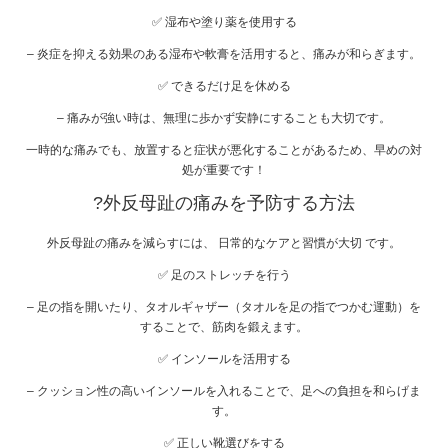
✅ 湿布や塗り薬を使用する
– 炎症を抑える効果のある湿布や軟膏を活用すると、痛みが和らぎます。
✅ できるだけ足を休める
– 痛みが強い時は、無理に歩かず安静にすることも大切です。
一時的な痛みでも、放置すると症状が悪化することがあるため、早めの対
処が重要です！
?
外反母趾の痛みを予防する方法
外反母趾の痛みを減らすには、 日常的なケアと習慣が大切 です。
✅ 足のストレッチを行う
– 足の指を開いたり、タオルギャザー（タオルを足の指でつかむ運動）を
することで、筋肉を鍛えます。
✅ インソールを活用する
– クッション性の高いインソールを入れることで、足への負担を和らげま
す。
✅ 正しい靴選びをする