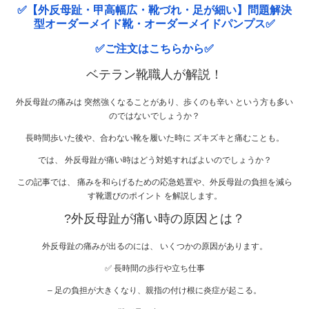
✅【外反母趾・甲高幅広・靴づれ・足が細い】問題解決
型オーダーメイド靴・オーダーメイドパンプス✅
✅ご注文はこちらから✅
ベテラン靴職人が解説！
外反母趾の痛みは 突然強くなることがあり、歩くのも辛い という方も多い
のではないでしょうか？
長時間歩いた後や、合わない靴を履いた時に ズキズキと痛むことも。
では、 外反母趾が痛い時はどう対処すればよいのでしょうか？
この記事では、 痛みを和らげるための応急処置や、外反母趾の負担を減ら
す靴選びのポイント を解説します。
?
外反母趾が痛い時の原因とは？
外反母趾の痛みが出るのには、 いくつかの原因があります。
✅ 長時間の歩行や立ち仕事
– 足の負担が大きくなり、親指の付け根に炎症が起こる。