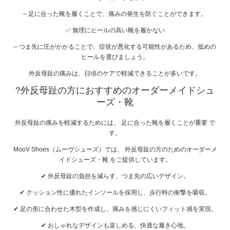
– 足に合った靴を履くことで、痛みの発生を防ぐことができます。
✅ 無理にヒールの高い靴を履かない
– つま先に圧がかかることで、症状が悪化する可能性があるため、低めの
ヒールを選びましょう。
外反母趾の痛みは、日頃のケアで軽減できることが多いです。
?
外反母趾の方におすすめのオーダーメイドシュ
ーズ・靴
外反母趾の痛みを軽減するためには、 足に合った靴を履くことが重要 で
す。
MooV Shoes（ムーヴシューズ）では、 外反母趾の方のためのオーダーメ
イドシューズ・靴 をご提供しています。
✔ 外反母趾の負担を減らす、つま先の広いデザイン。
✔ クッション性に優れたインソールを採用し、歩行時の衝撃を吸収。
✔ 足の形に合わせた木型を作成し、痛みを感じにくいフィット感を実現。
✔ おしゃれなデザインも楽しめる、快適な履き心地。