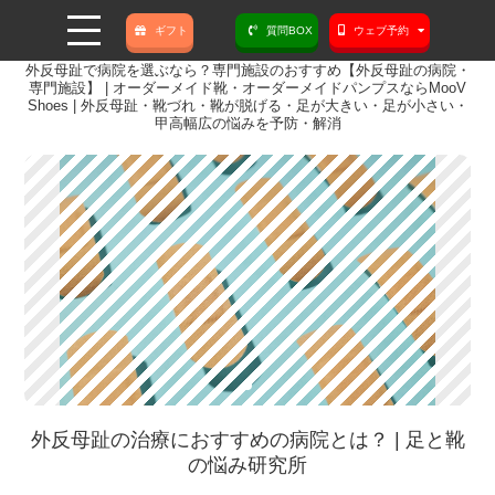
ギフト
質問BOX
ウェブ予約
外反母趾で病院を選ぶなら？専門施設のおすすめ【外反母趾の病院・
専門施設】 | オーダーメイド靴・オーダーメイドパンプスならMooV
Shoes | 外反母趾・靴づれ・靴が脱げる・足が大きい・足が小さい・
甲高幅広の悩みを予防・解消
外反母趾の治療におすすめの病院とは？ | 足と靴
の悩み研究所