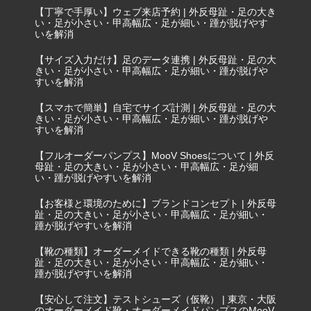
【丁寧で手厚い】ウェブ来店予約 | 外反母趾・足の大き
い・足が小さい・甲高幅広・足が細い・踵が脱げやす
いを解消
【サイズ入力だけ】足のデータ連携 | 外反母趾・足の大
きい・足が小さい・甲高幅広・足が細い・踵が脱げや
すいを解消
【スマホで簡単】自宅でサイズ計測 | 外反母趾・足の大
きい・足が小さい・甲高幅広・足が細い・踵が脱げや
すいを解消
【フルオーダーパンプス】MooV Shoesについて | 外反
母趾・足の大きい・足が小さい・甲高幅広・足が細
い・踵が脱げやすいを解消
【お客様と環境のために】ブランドコンセプト | 外反母
趾・足の大きい・足が小さい・甲高幅広・足が細い・
踵が脱げやすいを解消
【靴の種類】オーダーメイドできる靴の種類 | 外反母
趾・足の大きい・足が小さい・甲高幅広・足が細い・
踵が脱げやすいを解消
【安心して注文】テストシューズ（仮靴） | 東京・大阪
のオーダーメイド靴・オーダーメイドパンプスのMooV