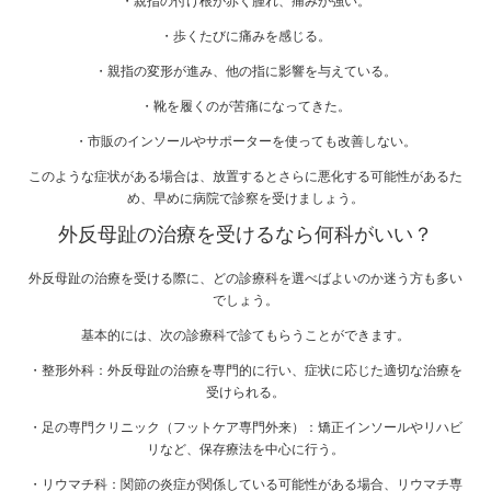
・親指の付け根が赤く腫れ、痛みが強い。
・歩くたびに痛みを感じる。
・親指の変形が進み、他の指に影響を与えている。
・靴を履くのが苦痛になってきた。
・市販のインソールやサポーターを使っても改善しない。
このような症状がある場合は、放置するとさらに悪化する可能性があるた
め、早めに病院で診察を受けましょう。
外反母趾の治療を受けるなら何科がいい？
外反母趾の治療を受ける際に、どの診療科を選べばよいのか迷う方も多い
でしょう。
基本的には、次の診療科で診てもらうことができます。
・整形外科：外反母趾の治療を専門的に行い、症状に応じた適切な治療を
受けられる。
・足の専門クリニック（フットケア専門外来）：矯正インソールやリハビ
リなど、保存療法を中心に行う。
・リウマチ科：関節の炎症が関係している可能性がある場合、リウマチ専