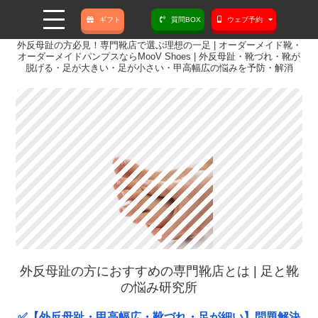
ギフト
質問BOX
ウェブ予約
外反母趾の方必見！専門靴店で選ぶ理想の一足 | オーダーメイド靴・
オーダーメイドパンプスならMooV Shoes | 外反母趾・靴づれ・靴が
脱げる・足が大きい・足が小さい・甲高幅広の悩みを予防・解消
外反母趾の方におすすめの専門靴店とは | 足と靴
の悩み研究所
✅【外反母趾・甲高幅広・靴づれ・足が細い】問題解決