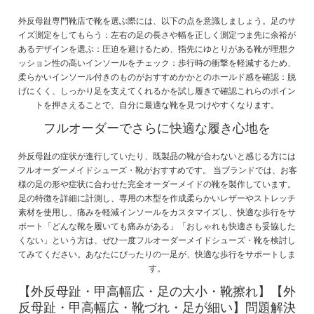
外反母趾専門靴店で靴を選ぶ際には、以下の点を意識しましょう。足のサ
イズ測定をしてもらう：左右の足の長さや幅を正しく測定つま先に余裕が
あるデザインを選ぶ：圧迫を避けるため、指先にゆとりがある靴が理想ク
ッション性の高いインソールをチェック：歩行時の衝撃を軽減するため、
柔らかいインソール付きのものがおすすめかかとのホールド感を確認：脱
げにくく、しっかり足を支えてくれるかを試し履きで確認これらのポイン
トを押さえることで、自分に最適な靴を見つけやすくなります。
フルオーダーでさらに快適な履き心地を
外反母趾の症状が進行していたり、既製品の靴が合わないと感じる方には
フルオーダーメイドシューズ・靴がおすすめです。 当ブランドでは、お客
様の足の形や症状に合わせた完全オーダーメイドの靴を製作しています。
足の特徴を詳細に計測し、専用の木型を作成柔らかいレザーやストレッチ
素材を使用し、痛みを軽減インソールをカスタマイズし、快適な歩行をサ
ポート「どんな靴を履いても痛みがある」「おしゃれも快適さも妥協した
くない」という方は、ぜひ一度フルオーダーメイドシューズ・靴を検討し
てみてください。あなたにぴったりの一足が、快適な歩行をサポートしま
す。
【外反母趾・甲高幅広・足の大小・靴擦れ】【外
反母趾・甲高幅広・靴づれ・足が細い】問題解決