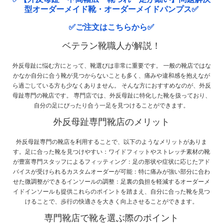
型オーダーメイド靴・オーダーメイドパンプス✅
✅ご注文はこちらから✅
ベテラン靴職人が解説！
外反母趾に悩む方にとって、靴選びは非常に重要です。 一般の靴店ではな
かなか自分に合う靴が見つからないことも多く、痛みや違和感を抱えなが
ら過ごしている方も少なくありません。 そんな方におすすめなのが、外反
母趾専門の靴店です。 専門店では、外反母趾に特化した靴を扱っており、
自分の足にぴったり合う一足を見つけることができます。
外反母趾専門靴店のメリット
外反母趾専門の靴店を利用することで、以下のようなメリットがありま
す。足に合った靴を見つけやすい：ワイドフィットやストレッチ素材の靴
が豊富専門スタッフによるフィッティング：足の形状や症状に応じたアド
バイスが受けられるカスタムオーダーが可能：特に痛みが強い部分に合わ
せた微調整ができるインソールの調整：足裏の負担を軽減するオーダーメ
イドインソールも提供これらのポイントを踏まえ、自分に合った靴を見つ
けることで、歩行の快適さを大きく向上させることができます。
専門靴店で靴を選ぶ際のポイント