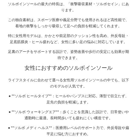
ソルボインソールの最大の特長は、「衝撃吸収素材・ソルボセイン」にあ
ります。
この独自素材は、スポーツ医療や義足分野でも使用されるほど高性能で、
着地の衝撃をしっかり吸収して足への負担を軽減してくれます。
特に女性用モデルは、かかとや前足部のクッション性を高め、外反母趾・
足底筋膜炎・ヒール疲れなど、女性に多い足の悩みに対応しています。
足裏のアーチをサポートする設計で、姿勢改善や歩行の安定にも効果が期
待できます。
女性におすすめのソルボインソール
ライフスタイルに合わせて選べる女性用ソルボインソールの中でも、以下
のモデルが人気です。
● **ソルボ ヒールタイプ**：ヒールやパンプスに対応。薄型で目立たず、
足先の負担を軽減します。
● **ソルボ ウォーキングエア**：歩くことを意識した設計で、日常使いや
通勤時に最適。長時間歩いても疲れにくい構造です。
● **ソルボ メディ ヘルス**：医療用レベルのサポート力で、外反母趾や扁
平足に悩む方におすすめ。