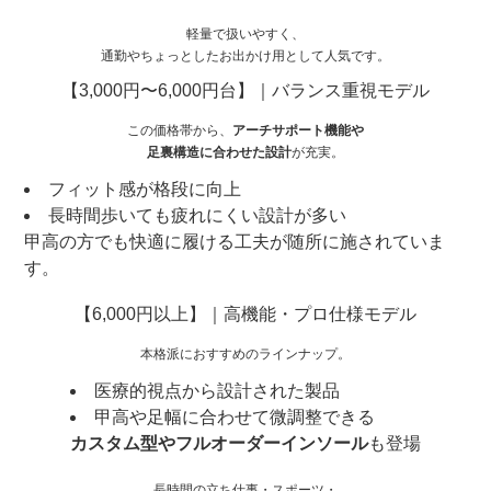
軽量で扱いやすく、
通勤やちょっとしたお出かけ用として人気です。
【3,000円〜6,000円台】｜バランス重視モデル
この価格帯から、
アーチサポート機能や
足裏構造に合わせた設計
が充実。
フィット感が格段に向上
長時間歩いても疲れにくい設計が多い
甲高の方でも快適に履ける工夫が随所に施されていま
す。
【6,000円以上】｜高機能・プロ仕様モデル
本格派におすすめのラインナップ。
医療的視点から設計された製品
甲高や足幅に合わせて微調整できる
カスタム型やフルオーダーインソール
も登場
長時間の立ち仕事・スポーツ・