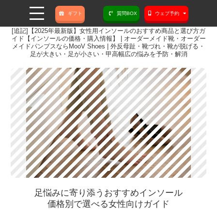
ギフト
質問BOX
ウェブ予約
[追記]【2025年最新版】女性用インソールのおすすめ商品と選び方ガ
イド【インソールの価格・購入情報】 | オーダーメイド靴・オーダー
メイドパンプスならMooV Shoes | 外反母趾・靴づれ・靴が脱げる・
足が大きい・足が小さい・甲高幅広の悩みを予防・解消
足悩みに寄り添うおすすめインソール
価格別で選べる女性向けガイド