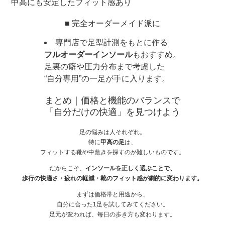
甲高にも安定したフィット感あり
■ 完全オーダーメイド派に
専門店で足型計測をもとに作る
フルオーダーインソール
もおすすめ。
足裏の癖や圧力分布まで考慮した
“自分専用”の一足が手に入ります。
まとめ｜価格と機能のバランスで
「自分だけの快適」を見つけよう
足の悩みは人それぞれ。
特に
甲高の足
は、
フィットする靴や中敷きを探すのが難しいものです。
だからこそ、
インソールを正しく選ぶことで、
歩行の快適さ・疲れの軽減・靴のフィット感が劇的に変わります。
まずは価格帯と用途から、
自分に合った1足を試してみてください。
足元が変われば、毎日の歩き方も変わります。