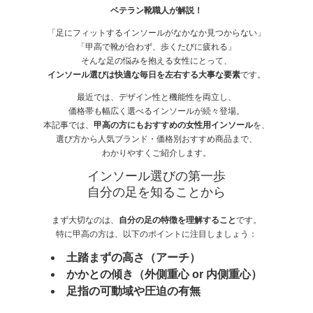
ベテラン靴職人が解説！
「足にフィットするインソールがなかなか見つからない」
「甲高で靴が合わず、歩くたびに疲れる」
そんな足の悩みを抱える女性にとって、
インソール選びは快適な毎日を左右する大事な要素
です。
最近では、デザイン性と機能性を両立し、
価格帯も幅広く選べるインソールが続々登場。
本記事では、
甲高の方にもおすすめの女性用インソール
を、
選び方から人気ブランド・価格別おすすめ商品まで、
わかりやすくご紹介します。
インソール選びの第一歩
自分の足を知ることから
まず大切なのは、
自分の足の特徴を理解すること
です。
特に甲高の方は、以下のポイントに注目しましょう：
土踏まずの高さ（アーチ）
かかとの傾き（外側重心 or 内側重心）
足指の可動域や圧迫の有無