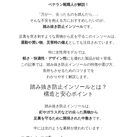
ベテラン靴職人が解説！
「万が一、尖ったものを踏んだら…」
そんな不安を抱える方におすすめしたいのが、
踏み抜き防止インソール
です。
足裏を突き刺すような異物から足を守るこのインソールは、
通勤や買い物、災害時の備え
としても注目されています。
特に女性用モデルでは、
軽さ・快適性・デザイン性
にも優れた製品が続々登場。
この記事では、踏み抜き防止インソールの特徴や選び方、
長持ちさせるためのコツまでを
わかりやすく解説します。
踏み抜き防止インソールとは？
構造と安心ポイント
踏み抜き防止インソールは、
釘やガラス片などの尖った異物から
足裏を守るために開発された中敷き
です。
中には次のような素材が使われています：