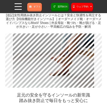
ギフト
質問BOX
ウェブ予約
[追記]女性用踏み抜き防止インソールとは？安全と快適性を両立する
選び方【特殊機能付きインソール】 | オーダーメイド靴・オーダーメ
イドパンプスならMooV Shoes | 外反母趾・靴づれ・靴が脱げる・足
が大きい・足が小さい・甲高幅広の悩みを予防・解消
足元の安全を守るインソールの新常識
踏み抜き防止で毎日をもっと安心に