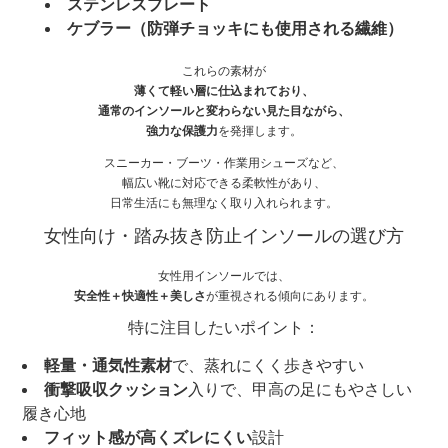
ステンレスプレート
ケブラー（防弾チョッキにも使用される繊維）
これらの素材が
薄くて軽い層に仕込まれており、
通常のインソールと変わらない見た目ながら、
強力な保護力
を発揮します。
スニーカー・ブーツ・作業用シューズなど、
幅広い靴に対応できる柔軟性があり、
日常生活にも無理なく取り入れられます。
女性向け・踏み抜き防止インソールの選び方
女性用インソールでは、
安全性＋快適性＋美しさ
が重視される傾向にあります。
特に注目したいポイント：
軽量・通気性素材
で、蒸れにくく歩きやすい
衝撃吸収クッション
入りで、甲高の足にもやさしい
履き心地
フィット感が高くズレにくい
設計