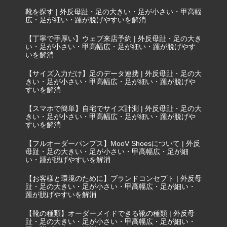
靴を探す | 外反母趾・足の大きい・足が小さい・甲高幅
広・足が細い・踵が脱げやすいを解消
【丁寧で手厚い】ウェブ来店予約 | 外反母趾・足の大き
い・足が小さい・甲高幅広・足が細い・踵が脱げやす
いを解消
【サイズ入力だけ】足のデータ連携 | 外反母趾・足の大
きい・足が小さい・甲高幅広・足が細い・踵が脱げや
すいを解消
【スマホで簡単】自宅でサイズ計測 | 外反母趾・足の大
きい・足が小さい・甲高幅広・足が細い・踵が脱げや
すいを解消
【フルオーダーパンプス】MooV Shoesについて | 外反
母趾・足の大きい・足が小さい・甲高幅広・足が細
い・踵が脱げやすいを解消
【お客様と環境のために】ブランドコンセプト | 外反母
趾・足の大きい・足が小さい・甲高幅広・足が細い・
踵が脱げやすいを解消
【靴の種類】オーダーメイドできる靴の種類 | 外反母
趾・足の大きい・足が小さい・甲高幅広・足が細い・