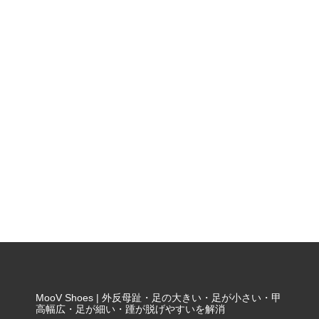
MooV Shoes | 外反母趾・足の大きい・足が小さい・甲
高幅広・足が細い・踵が脱げやすいを解消