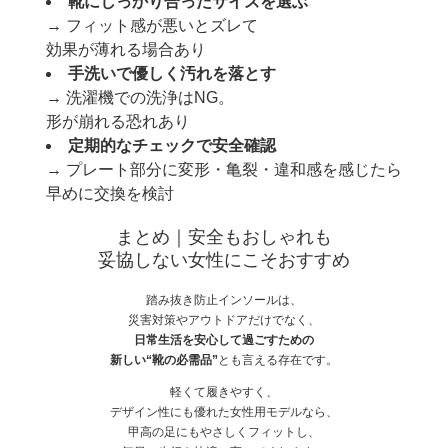
靴にしっかり合ったサイズを選ぶ
→ フィット感が悪いとズレて
効果が薄れる場合あり
手洗いで優しく汚れを落とす
→ 洗濯機での洗浄はNG。
形が崩れる恐れあり
定期的なチェックで安全確認
→ プレート部分に変形・亀裂・違和感を感じたら
早めに交換を検討
まとめ｜安全もおしゃれも
妥協しない女性にこそおすすめ
踏み抜き防止インソールは、
災害対策やアウトドアだけでなく、
日常生活を安心して過ごすための
新しい“靴の必需品”
とも言える存在です。
軽くて履きやすく、
デザイン性にも優れた女性用モデルなら、
甲高の足にもやさしくフィットし、