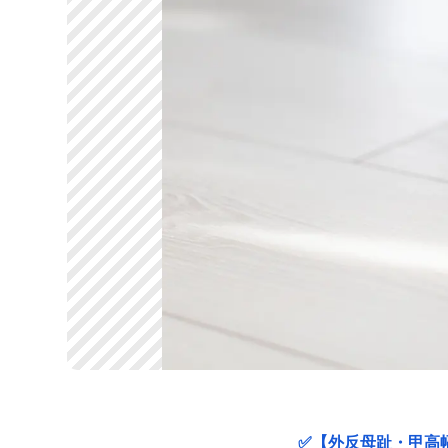
✅【外反母趾・甲高