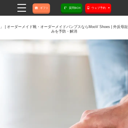
ギフト
質問BOX
ウェブ予約
| オーダーメイド靴・オーダーメイドパンプスならMooV Shoes | 外
みを予防・解消