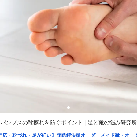
パンプスの靴擦れを防ぐポイント | 足と靴の悩み研究所
幅広・靴づれ・足が細い】問題解決型オーダーメイド靴・オー