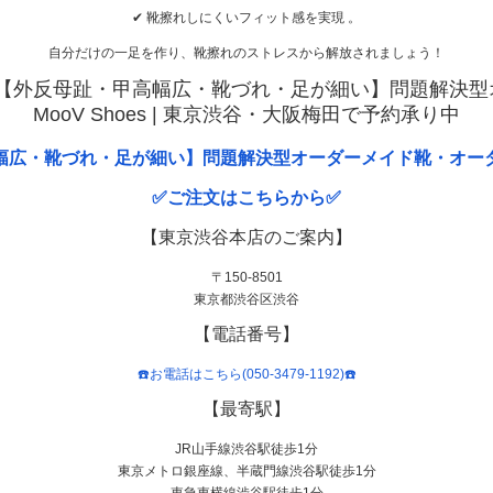
✔ 靴擦れしにくいフィット感を実現 。
自分だけの一足を作り、靴擦れのストレスから解放されましょう！
【外反母趾・甲高幅広・靴づれ・足が細い】問題解決型オ
MooV Shoes | 東京渋谷・大阪梅田で予約承り中
幅広・靴づれ・足が細い】問題解決型オーダーメイド靴・オー
✅ご注文はこちらから✅
【東京渋谷本店のご案内】
〒150-8501
東京都渋谷区渋谷
【電話番号】
☎️お電話はこちら(050-3479-1192)☎️
【最寄駅】
JR山手線渋谷駅徒歩1分
東京メトロ銀座線、半蔵門線渋谷駅徒歩1分