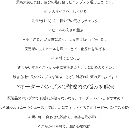
最も大切なのは、自分の足に合ったパンプスを選ぶこと です。
✅ 足のサイズを正しく測る
– 足長だけでなく、幅や甲の高さもチェック 。
✅ ヒールの高さを選ぶ
– 高すぎると 足が前に滑り、つま先に負担がかかる 。
– 安定感のあるヒールを選ぶことで、靴擦れを防げる 。
✅ 素材にこだわる
– 柔らかい本革やストレッチ素材を選ぶと、足に馴染みやすい 。
履き心地の良いパンプスを選ぶことが、靴擦れ対策の第一歩です！
?
オーダーパンプスで靴擦れの悩みを解決
既製品のパンプスで 靴擦れが治らないなら、オーダーメイドがおすすめ！
ooV Shoes（ムーヴシューズ）では、足にフィットするフルオーダーパンプスを提
✔ 足の形に合わせた設計で、摩擦を最小限に 。
✔ 柔らかい素材で、履き心地抜群！