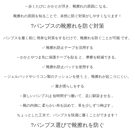
– 歩くたびに かかとが浮き、靴擦れの原因に なる。
靴擦れの原因を知ることで、未然に防ぐ対策がしやすくなります！
?
パンプスの靴擦れを防ぐ対策
パンプスを履く前に 簡単な対策をするだけで、靴擦れを防ぐことが可能 です。
✅ 靴擦れ防止テープを活用する
– かかとやつま先に保護テープを貼る と、摩擦を軽減できる。
✅ 靴擦れ防止パッドを使用する
– ジェルパッドやシリコン製のクッションを使う と、靴擦れが起こりにくい。
✅ 履き慣らしをする
– 新しいパンプスは 短時間ずつ履いて、足に馴染ませる 。
– 靴の内側に 柔らかい布を詰めて、革を少しずつ伸ばす 。
ちょっとした工夫で、パンプスを快適に履くことができます！
?
パンプス選びで靴擦れを防ぐ