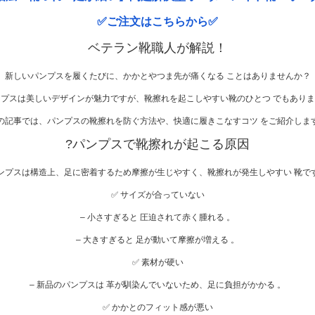
✅ご注文はこちらから✅
ベテラン靴職人が解説！
新しいパンプスを履くたびに、かかとやつま先が痛くなる ことはありませんか？
ンプスは美しいデザインが魅力ですが、靴擦れを起こしやすい靴のひとつ でもありま
の記事では、パンプスの靴擦れを防ぐ方法や、快適に履きこなすコツ をご紹介しま
?
パンプスで靴擦れが起こる原因
ンプスは構造上、足に密着するため摩擦が生じやすく、靴擦れが発生しやすい 靴で
✅ サイズが合っていない
– 小さすぎると 圧迫されて赤く腫れる 。
– 大きすぎると 足が動いて摩擦が増える 。
✅ 素材が硬い
– 新品のパンプスは 革が馴染んでいないため、足に負担がかかる 。
✅ かかとのフィット感が悪い