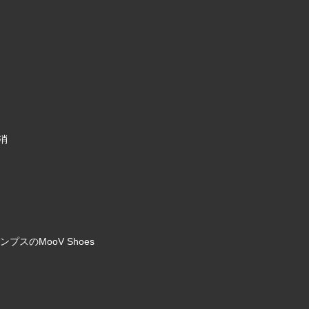
消
のMooV Shoes