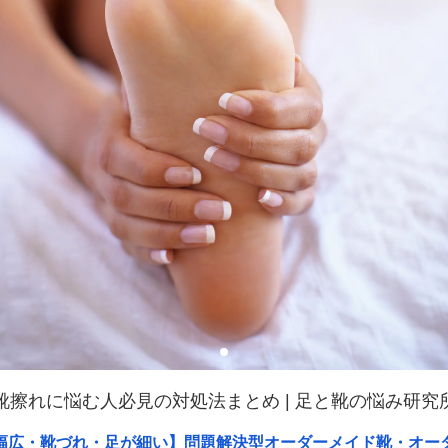
靴擦れに悩む人必見の対処法まとめ | 足と靴の悩み研究
幅広・靴づれ・足が細い】問題解決型オーダーメイド靴・オー