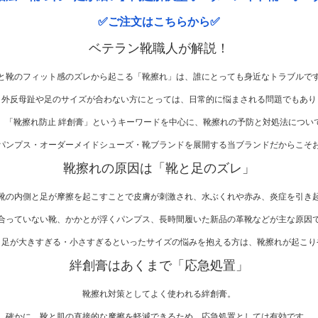
✅ご注文はこちらから✅
ベテラン靴職人が解説！
と靴のフィット感のズレから起こる「靴擦れ」は、誰にとっても身近なトラブルで
、外反母趾や足のサイズが合わない方にとっては、日常的に悩まされる問題でもあり
、「靴擦れ防止 絆創膏」というキーワードを中心に、靴擦れの予防と対処法につい
パンプス・オーダーメイドシューズ・靴ブランドを展開する当ブランドだからこそ
靴擦れの原因は「靴と足のズレ」
靴の内側と足が摩擦を起こすことで皮膚が刺激され、水ぶくれや赤み、炎症を引き
合っていない靴、かかとが浮くパンプス、長時間履いた新品の革靴などが主な原因
、足が大きすぎる・小さすぎるといったサイズの悩みを抱える方は、靴擦れが起こり
絆創膏はあくまで「応急処置」
靴擦れ対策としてよく使われる絆創膏。
確かに、靴と肌の直接的な摩擦を軽減できるため、応急処置としては有効です。