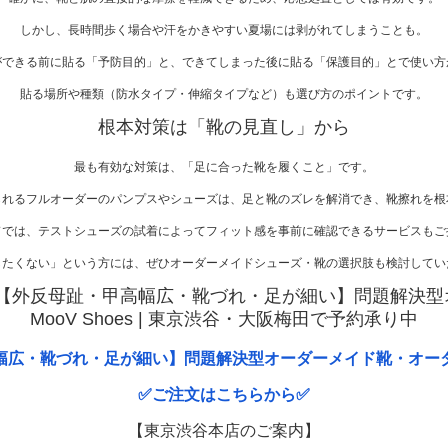
しかし、長時間歩く場合や汗をかきやすい夏場には剥がれてしまうことも。
ができる前に貼る「予防目的」と、できてしまった後に貼る「保護目的」とで使い方
貼る場所や種類（防水タイプ・伸縮タイプなど）も選び方のポイントです。
根本対策は「靴の見直し」から
最も有効な対策は、「足に合った靴を履くこと」です。
られるフルオーダーのパンプスやシューズは、足と靴のズレを解消でき、靴擦れを根
ドでは、テストシューズの試着によってフィット感を事前に確認できるサービスもご
したくない」という方には、ぜひオーダーメイドシューズ・靴の選択肢も検討してい
【外反母趾・甲高幅広・靴づれ・足が細い】問題解決型オ
MooV Shoes | 東京渋谷・大阪梅田で予約承り中
幅広・靴づれ・足が細い】問題解決型オーダーメイド靴・オー
✅ご注文はこちらから✅
【東京渋谷本店のご案内】