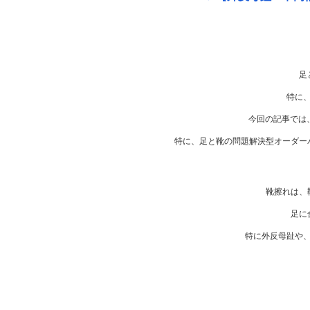
足
特に
今回の記事では
特に、足と靴の問題解決型オーダー
靴擦れは、
足に
特に外反母趾や