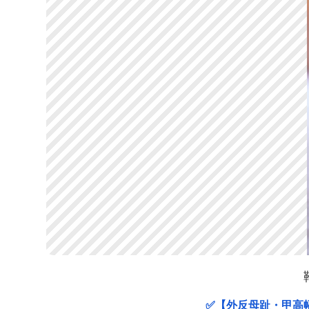
✅【外反母趾・甲高