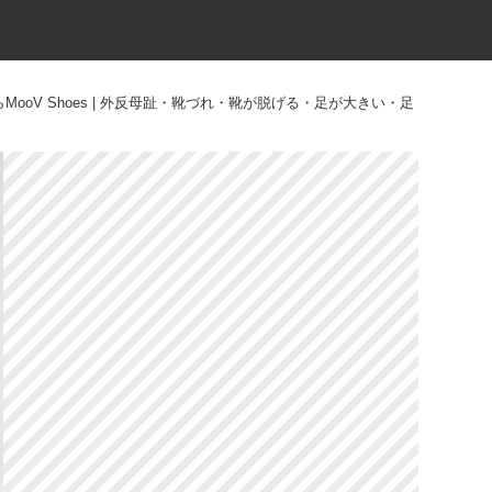
V Shoes | 外反母趾・靴づれ・靴が脱げる・足が大きい・足