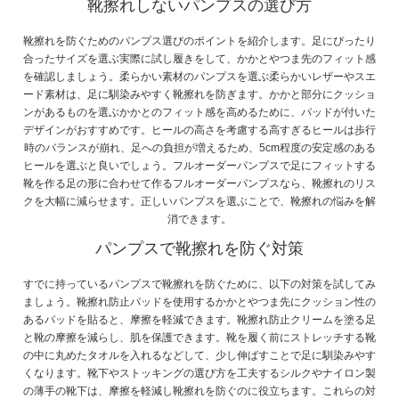
靴擦れしないパンプスの選び方
靴擦れを防ぐためのパンプス選びのポイントを紹介します。足にぴったり
合ったサイズを選ぶ実際に試し履きをして、かかとやつま先のフィット感
を確認しましょう。柔らかい素材のパンプスを選ぶ柔らかいレザーやスエ
ード素材は、足に馴染みやすく靴擦れを防ぎます。かかと部分にクッショ
ンがあるものを選ぶかかとのフィット感を高めるために、パッドが付いた
デザインがおすすめです。ヒールの高さを考慮する高すぎるヒールは歩行
時のバランスが崩れ、足への負担が増えるため、5cm程度の安定感のある
ヒールを選ぶと良いでしょう。フルオーダーパンプスで足にフィットする
靴を作る足の形に合わせて作るフルオーダーパンプスなら、靴擦れのリス
クを大幅に減らせます。正しいパンプスを選ぶことで、靴擦れの悩みを解
消できます。
パンプスで靴擦れを防ぐ対策
すでに持っているパンプスで靴擦れを防ぐために、以下の対策を試してみ
ましょう。靴擦れ防止パッドを使用するかかとやつま先にクッション性の
あるパッドを貼ると、摩擦を軽減できます。靴擦れ防止クリームを塗る足
と靴の摩擦を減らし、肌を保護できます。靴を履く前にストレッチする靴
の中に丸めたタオルを入れるなどして、少し伸ばすことで足に馴染みやす
くなります。靴下やストッキングの選び方を工夫するシルクやナイロン製
の薄手の靴下は、摩擦を軽減し靴擦れを防ぐのに役立ちます。これらの対