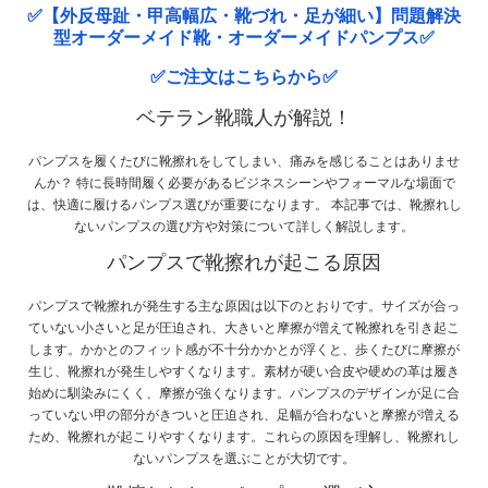
✅【外反母趾・甲高幅広・靴づれ・足が細い】問題解決
型オーダーメイド靴・オーダーメイドパンプス✅
✅ご注文はこちらから✅
ベテラン靴職人が解説！
パンプスを履くたびに靴擦れをしてしまい、痛みを感じることはありませ
んか？ 特に長時間履く必要があるビジネスシーンやフォーマルな場面で
は、快適に履けるパンプス選びが重要になります。 本記事では、靴擦れし
ないパンプスの選び方や対策について詳しく解説します。
パンプスで靴擦れが起こる原因
パンプスで靴擦れが発生する主な原因は以下のとおりです。サイズが合っ
ていない小さいと足が圧迫され、大きいと摩擦が増えて靴擦れを引き起こ
します。かかとのフィット感が不十分かかとが浮くと、歩くたびに摩擦が
生じ、靴擦れが発生しやすくなります。素材が硬い合皮や硬めの革は履き
始めに馴染みにくく、摩擦が強くなります。パンプスのデザインが足に合
っていない甲の部分がきついと圧迫され、足幅が合わないと摩擦が増える
ため、靴擦れが起こりやすくなります。これらの原因を理解し、靴擦れし
ないパンプスを選ぶことが大切です。