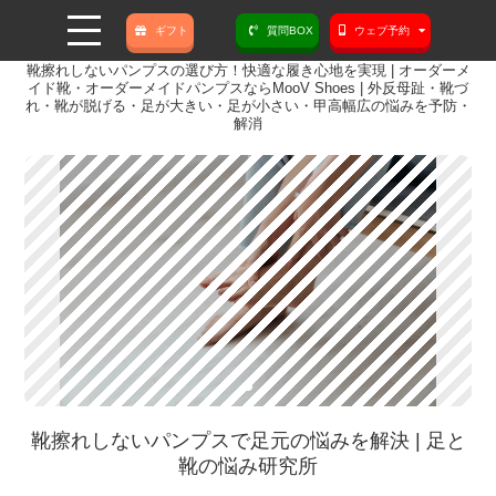
ギフト
質問BOX
ウェブ予約
靴擦れしないパンプスの選び方！快適な履き心地を実現 | オーダーメ
イド靴・オーダーメイドパンプスならMooV Shoes | 外反母趾・靴づ
れ・靴が脱げる・足が大きい・足が小さい・甲高幅広の悩みを予防・
解消
靴擦れしないパンプスで足元の悩みを解決 | 足と
靴の悩み研究所