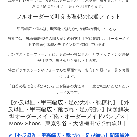
浅草雷門レザーでは、お客様の足型に合わせて木型を作成することで、ま
さに「足に合わせた一足」を実現できます。
フルオーダーで叶える理想の快適フィット
甲高幅広の悩みは、既製靴ではなかなか解決が難しいことも。
当社では、靴販売歴40年の職人が足の形状を丁寧に確認し、オーダーメイ
ドで最適な木型とデザインをご提案しています。
パンプス・ローファーともに、足の甲や幅に合わせたフィッティング調整
が可能で、履き心地と美しさを両立。
特にビジネスシーンやフォーマルな場面でも、安心して履ける一足をお届
けします。
「自分の足に合う靴がない」とお悩みの方こそ、一度ご相談いただきたい
サービスです。
【外反母趾・甲高幅広・足の大小・靴擦れ】【外
反母趾・甲高幅広・靴づれ・足が細い】問題解決
型オーダーメイド靴・オーダーメイドパンプス |
MooV Shoes | 東京渋谷・大阪梅田で予約承り中
✅【外反母趾・甲高幅広・靴づれ・足が細い】問題解決