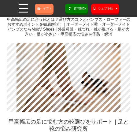
ギフト
質問BOX
ウェブ予約
甲高幅広の足に合う靴とは？選び方のコツとパンプス・ローファーの
おすすめポイントを徹底解説！ | オーダーメイド靴・オーダーメイド
パンプスならMooV Shoes | 外反母趾・靴づれ・靴が脱げる・足が大
きい・足が小さい・甲高幅広の悩みを予防・解消
甲高幅広の足に悩む方の靴選びをサポート | 足と
靴の悩み研究所