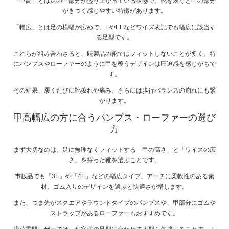
「甲高」とは足の甲部分が盛り上がっている状態で、靴を履くと甲の部分
がきつく感じやすい特徴があります。
「幅広」とは足の横幅が広めで、EやEEなどワイズ表記でも幅広に該当す
る足型です。
これらが組み合わさると、既製品の靴ではフィットしないことが多く、特
にパンプスやローファーのように甲を覆うデザインは圧迫感を感じがちで
す。
その結果、履くたびに靴擦れや痛み、さらには歩行バランスの崩れにも繋
がります。
甲高幅広の方に合うパンプス・ローファーの選び
方
まず大切なのは、足に無理なくフィットする「甲の高さ」と「ワイズの広
さ」を持った靴を選ぶことです。
市販品でも「3E」や「4E」などの幅広タイプ、アーチに柔軟性のある素
材、ゴム入りのデザインを選ぶと快適さが増します。
また、つま先がスクエアやラウンドタイプのパンプスや、甲部分にゴムや
ストラップがあるローファーもおすすめです。