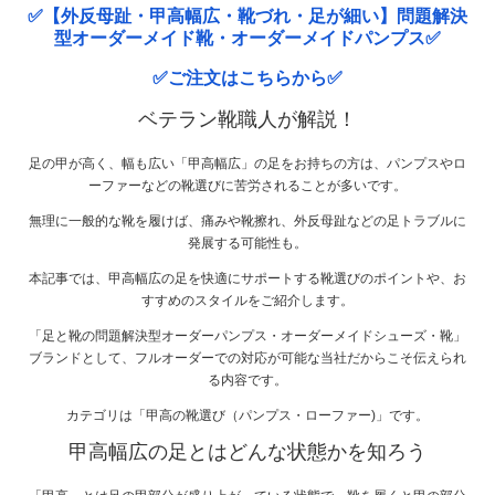
✅【外反母趾・甲高幅広・靴づれ・足が細い】問題解決
型オーダーメイド靴・オーダーメイドパンプス✅
✅ご注文はこちらから✅
ベテラン靴職人が解説！
足の甲が高く、幅も広い「甲高幅広」の足をお持ちの方は、パンプスやロ
ーファーなどの靴選びに苦労されることが多いです。
無理に一般的な靴を履けば、痛みや靴擦れ、外反母趾などの足トラブルに
発展する可能性も。
本記事では、甲高幅広の足を快適にサポートする靴選びのポイントや、お
すすめのスタイルをご紹介します。
「足と靴の問題解決型オーダーパンプス・オーダーメイドシューズ・靴」
ブランドとして、フルオーダーでの対応が可能な当社だからこそ伝えられ
る内容です。
カテゴリは「甲高の靴選び（パンプス・ローファー)」です。
甲高幅広の足とはどんな状態かを知ろう