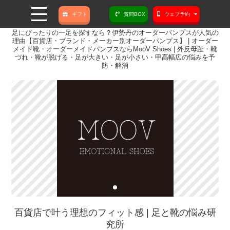
ギフト
質問BOX
ウェブ予約
足にぴったりの一足を探すなら？伊勢丹のオーダーパンプスが人気の
理由【百貨店・ブランド・メーカー別オーダーパンプス】 | オーダー
メイド靴・オーダーメイドパンプスならMooV Shoes | 外反母趾・靴
づれ・靴が脱げる・足が大きい・足が小さい・甲高幅広の悩みを予
防・解消
百貨店で叶う理想のフィット感 | 足と靴の悩み研
究所