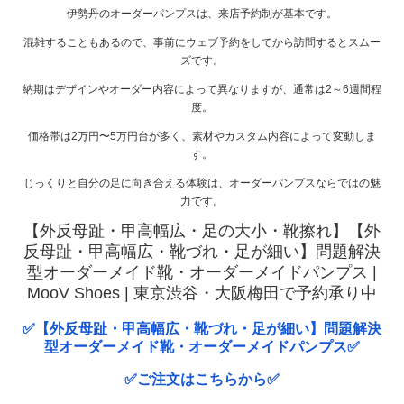
伊勢丹のオーダーパンプスは、来店予約制が基本です。
混雑することもあるので、事前にウェブ予約をしてから訪問するとスムー
ズです。
納期はデザインやオーダー内容によって異なりますが、通常は2～6週間程
度。
価格帯は2万円〜5万円台が多く、素材やカスタム内容によって変動しま
す。
じっくりと自分の足に向き合える体験は、オーダーパンプスならではの魅
力です。
【外反母趾・甲高幅広・足の大小・靴擦れ】【外
反母趾・甲高幅広・靴づれ・足が細い】問題解決
型オーダーメイド靴・オーダーメイドパンプス |
MooV Shoes | 東京渋谷・大阪梅田で予約承り中
✅【外反母趾・甲高幅広・靴づれ・足が細い】問題解決
型オーダーメイド靴・オーダーメイドパンプス✅
✅ご注文はこちらから✅