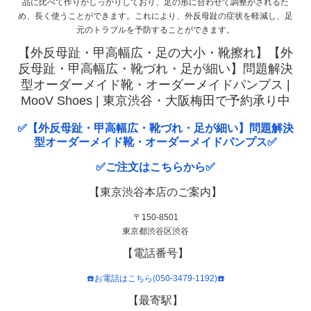
品に比べて作りがしっかりしており、足の形に合わせて調整がされるた
め、長く使うことができます。これにより、外反母趾の症状を軽減し、足
元のトラブルを予防することができます。
【外反母趾・甲高幅広・足の大小・靴擦れ】【外
反母趾・甲高幅広・靴づれ・足が細い】問題解決
型オーダーメイド靴・オーダーメイドパンプス |
MooV Shoes | 東京渋谷・大阪梅田で予約承り中
✅【外反母趾・甲高幅広・靴づれ・足が細い】問題解決
型オーダーメイド靴・オーダーメイドパンプス✅
✅ご注文はこちらから✅
【東京渋谷本店のご案内】
〒150-8501
東京都渋谷区渋谷
【電話番号】
☎️お電話はこちら(050-3479-1192)☎️
【最寄駅】