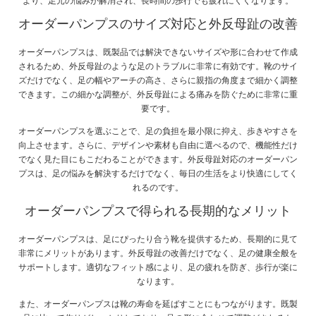
より、足元の悩みが解消され、長時間の歩行でも疲れにくくなります。
オーダーパンプスのサイズ対応と外反母趾の改善
オーダーパンプスは、既製品では解決できないサイズや形に合わせて作成
されるため、外反母趾のような足のトラブルに非常に有効です。靴のサイ
ズだけでなく、足の幅やアーチの高さ、さらに親指の角度まで細かく調整
できます。この細かな調整が、外反母趾による痛みを防ぐために非常に重
要です。
オーダーパンプスを選ぶことで、足の負担を最小限に抑え、歩きやすさを
向上させます。さらに、デザインや素材も自由に選べるので、機能性だけ
でなく見た目にもこだわることができます。外反母趾対応のオーダーパン
プスは、足の悩みを解決するだけでなく、毎日の生活をより快適にしてく
れるのです。
オーダーパンプスで得られる長期的なメリット
オーダーパンプスは、足にぴったり合う靴を提供するため、長期的に見て
非常にメリットがあります。外反母趾の改善だけでなく、足の健康全般を
サポートします。適切なフィット感により、足の疲れを防ぎ、歩行が楽に
なります。
また、オーダーパンプスは靴の寿命を延ばすことにもつながります。既製