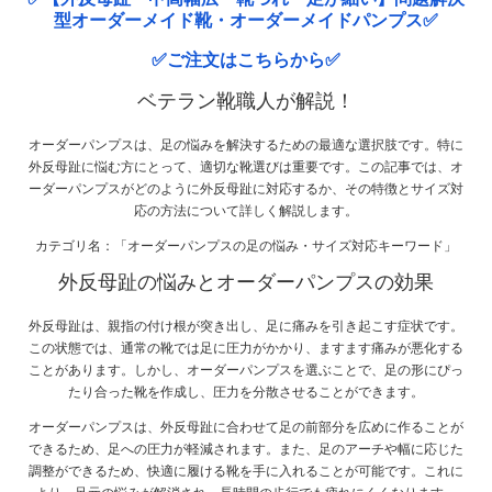
型オーダーメイド靴・オーダーメイドパンプス✅
✅ご注文はこちらから✅
ベテラン靴職人が解説！
オーダーパンプスは、足の悩みを解決するための最適な選択肢です。特に
外反母趾に悩む方にとって、適切な靴選びは重要です。この記事では、オ
ーダーパンプスがどのように外反母趾に対応するか、その特徴とサイズ対
応の方法について詳しく解説します。
カテゴリ名：「オーダーパンプスの足の悩み・サイズ対応キーワード」
外反母趾の悩みとオーダーパンプスの効果
外反母趾は、親指の付け根が突き出し、足に痛みを引き起こす症状です。
この状態では、通常の靴では足に圧力がかかり、ますます痛みが悪化する
ことがあります。しかし、オーダーパンプスを選ぶことで、足の形にぴっ
たり合った靴を作成し、圧力を分散させることができます。
オーダーパンプスは、外反母趾に合わせて足の前部分を広めに作ることが
できるため、足への圧力が軽減されます。また、足のアーチや幅に応じた
調整ができるため、快適に履ける靴を手に入れることが可能です。これに