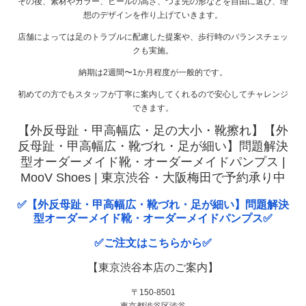
その後、素材やカラー、ヒールの高さ、つま先の形などを自由に選び、理
想のデザインを作り上げていきます。
店舗によっては足のトラブルに配慮した提案や、歩行時のバランスチェッ
クも実施。
納期は2週間〜1か月程度が一般的です。
初めての方でもスタッフが丁寧に案内してくれるので安心してチャレンジ
できます。
【外反母趾・甲高幅広・足の大小・靴擦れ】【外
反母趾・甲高幅広・靴づれ・足が細い】問題解決
型オーダーメイド靴・オーダーメイドパンプス |
MooV Shoes | 東京渋谷・大阪梅田で予約承り中
✅【外反母趾・甲高幅広・靴づれ・足が細い】問題解決
型オーダーメイド靴・オーダーメイドパンプス✅
✅ご注文はこちらから✅
【東京渋谷本店のご案内】
〒150-8501
東京都渋谷区渋谷