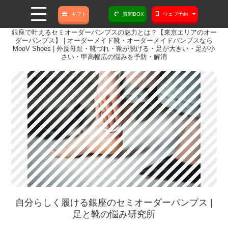
ギフト
質問BOX
ウェブ予約
銀座で叶えるセミオーダーパンプスの魅力とは？【東京エリアのオー
ダーパンプス】 | オーダーメイド靴・オーダーメイドパンプスなら
MooV Shoes | 外反母趾・靴づれ・靴が脱げる・足が大きい・足が小
さい・甲高幅広の悩みを予防・解消
自分らしく履ける銀座のセミオーダーパンプス |
足と靴の悩み研究所