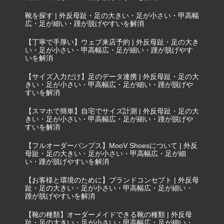
靴を探す | 外反母趾・足の大きい・足が小さい・甲高幅
広・足が細い・踵が脱げやすいを解消
【丁寧で手厚い】ウェブ来店予約 | 外反母趾・足の大き
い・足が小さい・甲高幅広・足が細い・踵が脱げやす
いを解消
【サイズ入力だけ】足のデータ連携 | 外反母趾・足の大
きい・足が小さい・甲高幅広・足が細い・踵が脱げや
すいを解消
【スマホで簡単】自宅でサイズ計測 | 外反母趾・足の大
きい・足が小さい・甲高幅広・足が細い・踵が脱げや
すいを解消
【フルオーダーパンプス】MooV Shoesについて | 外反
母趾・足の大きい・足が小さい・甲高幅広・足が細
い・踵が脱げやすいを解消
【お客様と環境のために】ブランドコンセプト | 外反母
趾・足の大きい・足が小さい・甲高幅広・足が細い・
踵が脱げやすいを解消
【靴の種類】オーダーメイドできる靴の種類 | 外反母
趾・足の大きい・足が小さい・甲高幅広・足が細い・