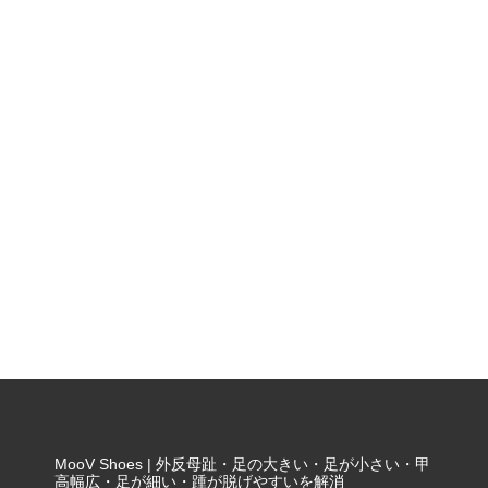
MooV Shoes | 外反母趾・足の大きい・足が小さい・甲
高幅広・足が細い・踵が脱げやすいを解消