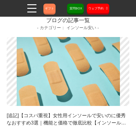
ギフト
質問BOX
ウェブ予約
ブログの記事一覧
インソール安い
[追記]【コスパ重視】女性用インソールで安いのに優秀
なおすすめ3選｜機能と価格で徹底比較【インソールの
価格・購入情報】 | オーダーメイド靴・オーダーメイド