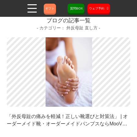
ギフト
質問BOX
ウェブ予約
ブログの記事一覧
外反母趾 直し方
「外反母趾の痛みを軽減！正しい靴選びと対策法」 | オ
ーダーメイド靴・オーダーメイドパンプスならMooV
Shoes | 外反母趾・靴づれ・靴が脱げる・足が大きい・