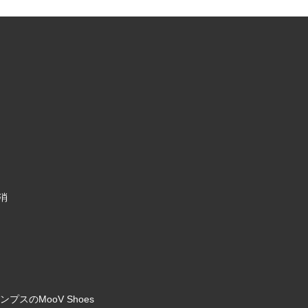
消
のMooV Shoes