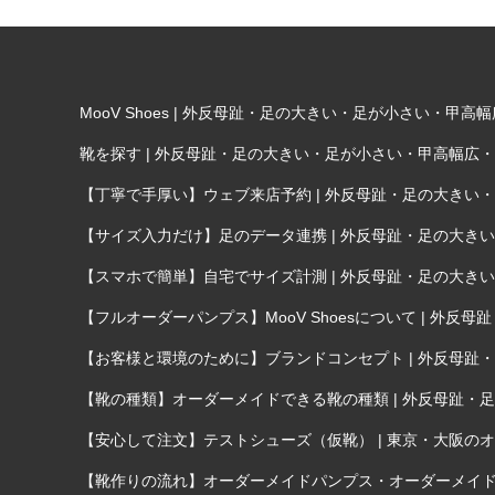
MooV Shoes | 外反母趾・足の大きい・足が小さい・
靴を探す | 外反母趾・足の大きい・足が小さい・甲高幅広
【丁寧で手厚い】ウェブ来店予約 | 外反母趾・足の大き
【サイズ入力だけ】足のデータ連携 | 外反母趾・足の大
【スマホで簡単】自宅でサイズ計測 | 外反母趾・足の大
【フルオーダーパンプス】MooV Shoesについて | 
【お客様と環境のために】ブランドコンセプト | 外反母
【靴の種類】オーダーメイドできる靴の種類 | 外反母趾
【安心して注文】テストシューズ（仮靴） | 東京・大阪のオー
【靴作りの流れ】オーダーメイドパンプス・オーダーメイド靴が