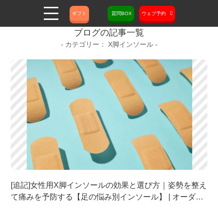
ギフト
質問BOX
ウェブ予約
ブログの記事一覧
X脚インソール
[追記]女性用X脚インソールの効果と選び方｜姿勢を整え
て痛みを予防する【足の悩み別インソール】 | オーダー
メイド靴・オーダーメイドパンプスならMooV Shoes |