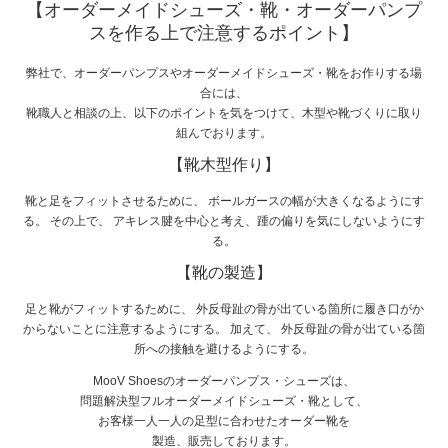
【オーダーメイドシューズ・靴・オーダーパンプ
スを作る上で注意するポイント】
弊社で、オーダーパンプスやオーダーメイドシューズ・靴をお作りする場
合には、
靴職人と相談の上、以下のポイントを気をつけて、木型や靴づくりに取り
組んでおります。
【靴木型作り】
靴と足をフィットさせるために、 ボールガースの幅が大きくなるようにす
る。 その上で、 アキレス腱を中心と考え、踵の偏りを気にしないようにす
る。
【靴の製造】
足と靴がフィットするために、 外反母趾の骨が出ている箇所に履き口がか
からないことに注意するようにする。 加えて、 外反母趾の骨が出ている箇
所への接触を避けるようにする。
MooV Shoesのオーダーパンプス・シューズは、
問題解決型フルオーダーメイドシューズ・靴として、
お客様一人一人の足型に合わせたオーダー靴を
製造、販売しております。