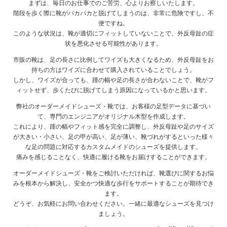
まずは、毎日のお仕事でのご苦労、心よりお察しいたします。
階段を歩く際に靴がパカパカと脱げてしまうのは、非常に危険ですし、不
便ですね。
このような状況は、靴が適切にフィットしていないことで、外反母趾の症
状を悪化させる可能性があります。
市販の靴は、足の長さに比例してワイズも大きくなるため、外反母趾をお
持ちの方はワイズに合わせて購入されていることでしょう。
しかし、ワイズが合っても、踵の幅や足の長さが合わないことで、靴がフ
ィットせず、歩くたびに脱げてしまう原因になっているかと思います。
弊社のオーダーメイドシューズ・靴では、お客様の足型データに基づい
て、専門のエンジニアがオリジナル木型を作成します。
これにより、踵の幅やフィット感を完全に調整し、外反母趾や足のサイズ
が大きい・小さい、足の甲が高い、足が薄い、靴づれがするといった様々
な足の問題に対応するカスタムメイドのシューズを提供します。
痛みを感じることなく、快適に履ける靴をお届けすることができます。
オーダーメイドシューズ・靴をご検討いただければ、靴選びに関するお悩
みを根本から解決し、安全かつ快適な歩行をサポートすることが期待でき
ます。
どうぞ、お気軽にお問い合わせください。一緒に最適なシューズを見つけ
ましょう。