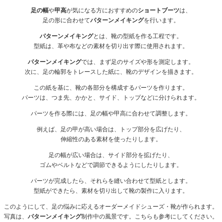
足の幅
や
甲高
が気になる方におすすめの
ショートブーツ
は、
足の形に合わせて
パターンメイキング
を行います。
パターンメイキング
とは、靴の型紙を作る工程です。
型紙は、革や布などの素材を切り出す際に使用されます。
パターンメイキング
では、まず足のサイズや形を測定します。
次に、足の輪郭をトレースした紙に、靴のデザインを描きます。
この紙を基に、靴の各部分を構成するパーツを作ります。
パーツは、つま先、かかと、サイド、トップなどに分けられます。
パーツを作る際には、足の幅や甲高に合わせて調整します。
例えば、足の甲が高い場合は、トップ部分を広げたり、
伸縮性のある素材を使ったりします。
足の幅が広い場合は、サイド部分を拡げたり、
ゴムやベルトなどで調節できるようにしたりします。
パーツが完成したら、それらを縫い合わせて型紙とします。
型紙ができたら、素材を切り出して靴の製作に入ります。
このようにして、足の悩みに応えるオーダーメイドシューズ・靴が作られます。
写真は、
パターンメイキング
制作中の風景です。こちらも参考にしてください。