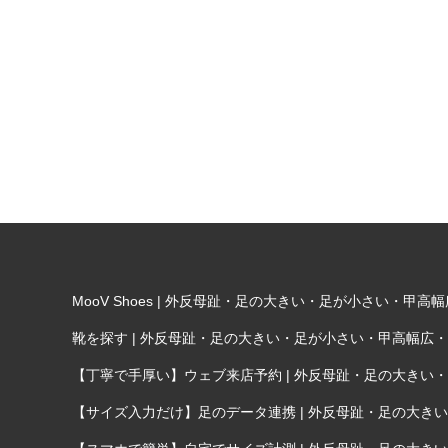
MooV Shoes | 外反母趾・足の大きい・足が小さい・
靴を探す | 外反母趾・足の大きい・足が小さい・甲高幅広
【丁寧で手厚い】ウェブ来店予約 | 外反母趾・足の大き
【サイズ入力だけ】足のデータ連携 | 外反母趾・足の大