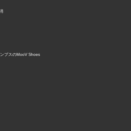
消
のMooV Shoes