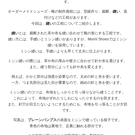
す。
オーダーメイドシューズ・靴の制作過程には、型紙作り、裁断、
縫い
、底
付けなどの工程があります。
今回は、
縫い
の工程についてご紹介します。
縫い
とは、裁断された革や布を縫い合わせて靴の形にする工程です。
縫い方には、手縫いとミシン縫いがありますが、MooV Shoesではミシン
縫いを採用しています。
ミシン縫いは、手縫いよりも早くて丈夫に仕上がります。
ミシン縫いの際には、革や布の厚みや硬さに合わせて針や糸を選びます。
また、縫う部分によっても針や糸を変えます。
例えば、かかと部分は強度が必要なので、太めの針と糸を使います。
一方、つま先部分は見た目が重要なので、細めの針と糸を使います。
ミシン縫いのコツは、布地をしっかりと引っ張りながら縫うことです。
これによって、布地がずれたりしわになったりするのを防ぎます。
また、針穴が目立たないようにするためにも、布地を引っ張ることが大切
です。
写真は、
プレーンパンプス
の表面をミシンで縫っている様子です。
青色の布地は裏地で、足裏に触れる部分です。