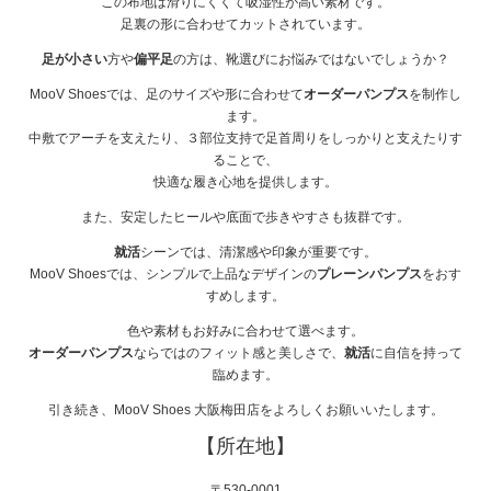
この布地は滑りにくくて吸湿性が高い素材です。
足裏の形に合わせてカットされています。
足が小さい
方や
偏平足
の方は、靴選びにお悩みではないでしょうか？
MooV Shoesでは、足のサイズや形に合わせて
オーダーパンプス
を制作し
ます。
中敷でアーチを支えたり、３部位支持で足首周りをしっかりと支えたりす
ることで、
快適な履き心地を提供します。
また、安定したヒールや底面で歩きやすさも抜群です。
就活
シーンでは、清潔感や印象が重要です。
MooV Shoesでは、シンプルで上品なデザインの
プレーンパンプス
をおす
すめします。
色や素材もお好みに合わせて選べます。
オーダーパンプス
ならではのフィット感と美しさで、
就活
に自信を持って
臨めます。
引き続き、MooV Shoes 大阪梅田店をよろしくお願いいたします。
【所在地】
〒530-0001