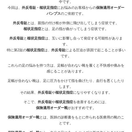
中です。
今回は、
外反母趾・槌状足指症
にお悩みのお客様からの
保険適用オーダー
パンプス
のご依頼です。
外反母趾
とは、親指の付け根が外側に飛び出してしまう症状です。
槌状足指症
とは、足の指が曲がってしまう症状です。
外反母趾
と
槌状足指症
は、互いに影響し合って発症する可能性がありま
す。
特に第2趾の
槌状足指症
は、
外反母趾
による圧迫が原因で起こることが多い
です。
これらの足の悩みを持つ方は、足幅が合わない靴を履くと不快感や痛みを
感じることがあります。
足幅が合わない靴は、足に圧力をかけて指を曲げたり、血行を悪くしたり
します。
その結果、
外反母趾
や
槌状足指症
になりやすくなります。
そこで、
外反母趾
や
槌状足指症
を改善するためには、
保険適用オーダー靴
がおすすめです。
保険適用オーダー靴
とは、医師の診断書をもとに作られる医療用の靴のこ
とです。