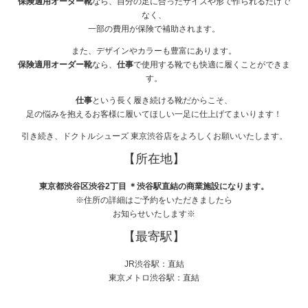
保険適用オーダー靴
なら、自分の足に合ったサイズや形で作られるだけで
なく、
一部の費用が保険で補助されます。
また、デザインやカラーも豊富にあります。
保険適用オーダー靴
なら、
仕事
で使用する靴でも快適に履くことができま
す。
仕事
という長く履き続ける靴だからこそ、
足の悩みを抱えるお客様に履いてほしい一足に仕上げてまいります！
引き続き、ドクトルシューズ 東京渋谷店をよろしくお願いいたします。
【所在地】
東京都渋谷区渋谷2丁目
＊渋谷駅直結の商業施設になります。
※住所の詳細はご予約をいただきましたら
お知らせいたします※
【最寄駅】
JR渋谷駅：直結
東京メトロ渋谷駅：直結