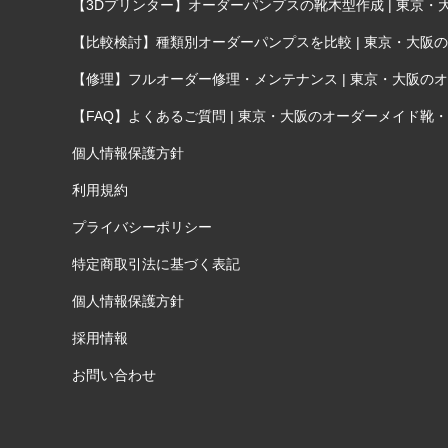
【3Dプリンター】オーダーパンプスの靴木型作成 | 東京・大
【比較検討】種類別オーダーパンプスを比較 | 東京・大阪のオ
【修理】フルオーダー修理・メンテナンス | 東京・大阪のオー
【FAQ】よくあるご質問 | 東京・大阪のオーダーメイド靴・オ
個人情報保護方針
利用規約
プライバシーポリシー
特定商取引法に基づく表記
個人情報保護方針
採用情報
お問い合わせ