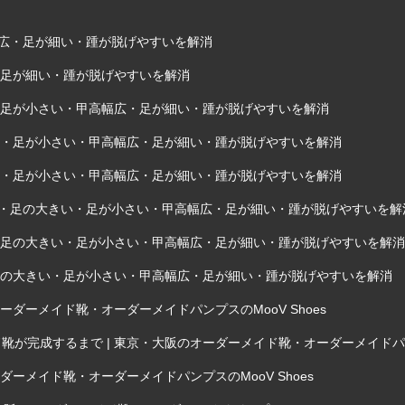
甲高幅広・足が細い・踵が脱げやすいを解消
・足が細い・踵が脱げやすいを解消
い・足が小さい・甲高幅広・足が細い・踵が脱げやすいを解消
きい・足が小さい・甲高幅広・足が細い・踵が脱げやすいを解消
きい・足が小さい・甲高幅広・足が細い・踵が脱げやすいを解消
外反母趾・足の大きい・足が小さい・甲高幅広・足が細い・踵が脱げやすいを解
趾・足の大きい・足が小さい・甲高幅広・足が細い・踵が脱げやすいを解消
・足の大きい・足が小さい・甲高幅広・足が細い・踵が脱げやすいを解消
ダーメイド靴・オーダーメイドパンプスのMooV Shoes
完成するまで | 東京・大阪のオーダーメイド靴・オーダーメイドパンプス
ーメイド靴・オーダーメイドパンプスのMooV Shoes