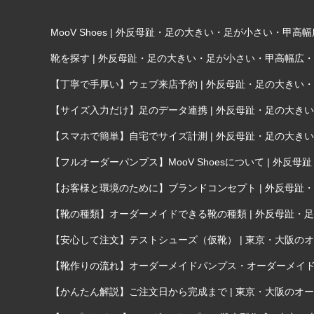
MooV Shoes | 外反母趾・足の大きい・足が小さい・
靴を探す | 外反母趾・足の大きい・足が小さい・甲高幅広
【丁寧で手厚い】ウェブ来店予約 | 外反母趾・足の大き
【サイズ入力だけ】足のデータ連携 | 外反母趾・足の大
【スマホで簡単】自宅でサイズ計測 | 外反母趾・足の大
【フルオーダーパンプス】MooV Shoesについて | 
【お客様と環境のために】ブランドコンセプト | 外反母
【靴の種類】オーダーメイドできる靴の種類 | 外反母趾
【安心して注文】テストシューズ（仮靴） | 東京・大阪のオー
【靴作りの流れ】オーダーメイドパンプス・オーダーメイド靴が
【かんたん解説】ご注文日から完成まで | 東京・大阪のオーダ