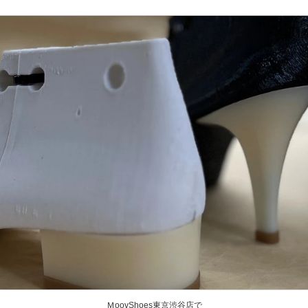
ＭoovShoes東京渋谷店で