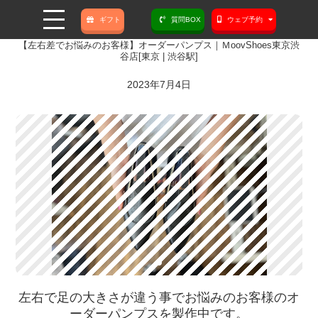
ギフト
質問BOX
ウェブ予約
【左右差でお悩みのお客様】オーダーパンプス｜ＭoovShoes東京渋
谷店[東京 | 渋谷駅]
2023年7月4日
左右で足の大きさが違う事でお悩みのお客様のオ
ーダーパンプスを製作中です。