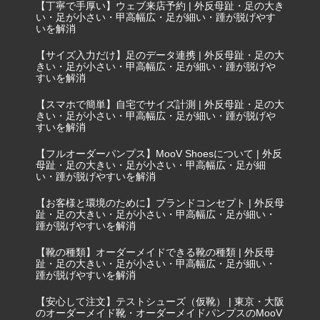
【丁寧で手厚い】ウェブ来店予約 | 外反母趾・足の大き
い・足が小さい・甲高幅広・足が細い・踵が脱げやす
いを解消
【サイズ入力だけ】足のデータ連携 | 外反母趾・足の大
きい・足が小さい・甲高幅広・足が細い・踵が脱げや
すいを解消
【スマホで簡単】自宅でサイズ計測 | 外反母趾・足の大
きい・足が小さい・甲高幅広・足が細い・踵が脱げや
すいを解消
【フルオーダーパンプス】MooV Shoesについて | 外反
母趾・足の大きい・足が小さい・甲高幅広・足が細
い・踵が脱げやすいを解消
【お客様と環境のために】ブランドコンセプト | 外反母
趾・足の大きい・足が小さい・甲高幅広・足が細い・
踵が脱げやすいを解消
【靴の種類】オーダーメイドできる靴の種類 | 外反母
趾・足の大きい・足が小さい・甲高幅広・足が細い・
踵が脱げやすいを解消
【安心して注文】テストシューズ（仮靴） | 東京・大阪
のオーダーメイド靴・オーダーメイドパンプスのMooV