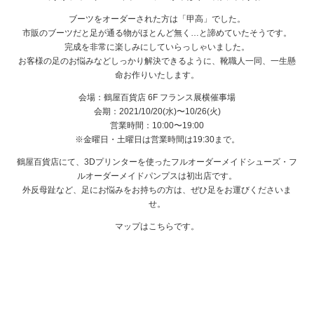
ブーツをオーダーされた方は「甲高」でした。
市販のブーツだと足が通る物がほとんど無く…と諦めていたそうです。
完成を非常に楽しみにしていらっしゃいました。
お客様の足のお悩みなどしっかり解決できるように、靴職人一同、一生懸
命お作りいたします。
会場：鶴屋百貨店 6F フランス展横催事場
会期：2021/10/20(水)〜10/26(火)
営業時間：10:00〜19:00
※金曜日・土曜日は営業時間は19:30まで。
鶴屋百貨店にて、3Dプリンターを使ったフルオーダーメイドシューズ・フ
ルオーダーメイドパンプスは初出店です。
外反母趾など、足にお悩みをお持ちの方は、ぜひ足をお運びくださいま
せ。
マップはこちらです。