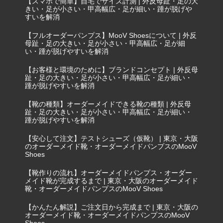
【スマホで簡単】自宅でサイズ計測 | 外反母趾・足の大
きい・足が小さい・甲高幅広・足が細い・踵が脱げや
すいを解消
【フルオーダーパンプス】MooV Shoesについて | 外反
母趾・足の大きい・足が小さい・甲高幅広・足が細
い・踵が脱げやすいを解消
【お客様と環境のために】ブランドコンセプト | 外反母
趾・足の大きい・足が小さい・甲高幅広・足が細い・
踵が脱げやすいを解消
【靴の種類】オーダーメイドできる靴の種類 | 外反母
趾・足の大きい・足が小さい・甲高幅広・足が細い・
踵が脱げやすいを解消
【安心して注文】テストシューズ（仮靴） | 東京・大阪
のオーダーメイド靴・オーダーメイドパンプスのMooV
Shoes
【靴作りの流れ】オーダーメイドパンプス・オーダー
メイド靴が完成するまで | 東京・大阪のオーダーメイド
靴・オーダーメイドパンプスのMooV Shoes
【かんたん解説】ご注文日から完成まで | 東京・大阪の
オーダーメイド靴・オーダーメイドパンプスのMooV