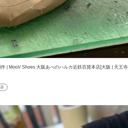
 MooV Shoes 大阪あべのハルカ近鉄百貨本店[大阪 | 
本店