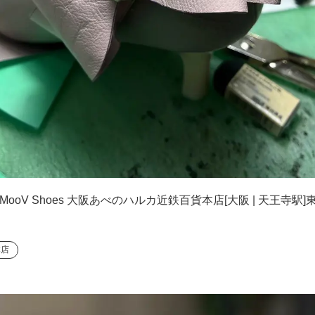
ooV Shoes 大阪あべのハルカ近鉄百貨本店[大阪 | 天王
本店