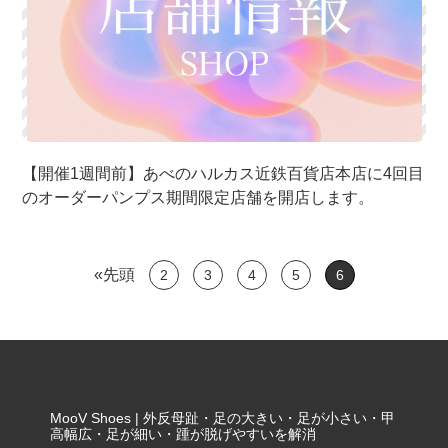
【開催1週間前】あべのハルカス近鉄百貨店本店に4回目
のオーダーパンプス期間限定店舗を開店します。
«先頭
2
3
4
5
6
MooV Shoes | 外反母趾・足の大きい・足が小さい・甲
高幅広・足が細い・踵が脱げやすいを解消