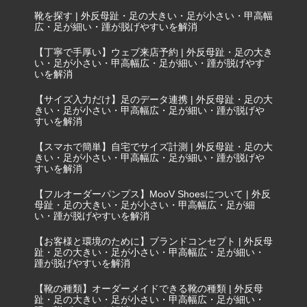
靴を探す | 外反母趾・足の大きい・足が小さい・甲高幅
広・足が細い・踵が脱げやすいを解消
【丁寧で手厚い】ウェブ来店予約 | 外反母趾・足の大き
い・足が小さい・甲高幅広・足が細い・踵が脱げやす
いを解消
【サイズ入力だけ】足のデータ連携 | 外反母趾・足の大
きい・足が小さい・甲高幅広・足が細い・踵が脱げや
すいを解消
【スマホで簡単】自宅でサイズ計測 | 外反母趾・足の大
きい・足が小さい・甲高幅広・足が細い・踵が脱げや
すいを解消
【フルオーダーパンプス】MooV Shoesについて | 外反
母趾・足の大きい・足が小さい・甲高幅広・足が細
い・踵が脱げやすいを解消
【お客様と環境のために】ブランドコンセプト | 外反母
趾・足の大きい・足が小さい・甲高幅広・足が細い・
踵が脱げやすいを解消
【靴の種類】オーダーメイドできる靴の種類 | 外反母
趾・足の大きい・足が小さい・甲高幅広・足が細い・