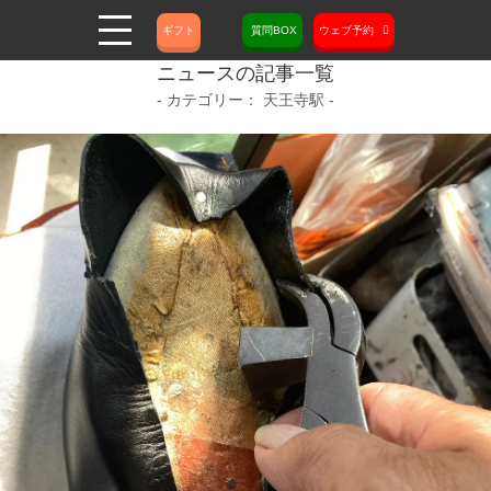
ギフト
質問BOX
ウェブ予約
ニュースの記事一覧
天王寺駅