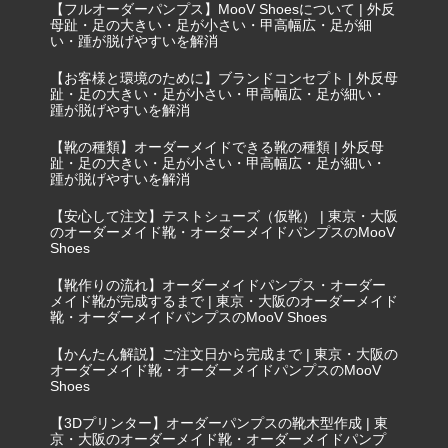
【フルオーダーパンプス】MooV Shoesについて | 外反
母趾・足の大きい・足が小さい・甲高幅広・足が細
い・踵が脱げやすいを解消
【お客様と環境のために】ブランドコンセプト | 外反母
趾・足の大きい・足が小さい・甲高幅広・足が細い・
踵が脱げやすいを解消
【靴の種類】オーダーメイドできる靴の種類 | 外反母
趾・足の大きい・足が小さい・甲高幅広・足が細い・
踵が脱げやすいを解消
【安心して注文】テストシューズ（仮靴） | 東京・大阪
のオーダーメイド靴・オーダーメイドパンプスのMooV
Shoes
【靴作りの流れ】オーダーメイドパンプス・オーダー
メイド靴が完成するまで | 東京・大阪のオーダーメイド
靴・オーダーメイドパンプスのMooV Shoes
【かんたん解説】ご注文日から完成まで | 東京・大阪の
オーダーメイド靴・オーダーメイドパンプスのMooV
Shoes
【3Dプリンター】オーダーパンプスの靴木型作成 | 東
京・大阪のオーダーメイド靴・オーダーメイドパンプ