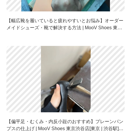
【幅広靴を履いていると疲れやすいとお悩み】オーダー
メイドシューズ・靴で解決する方法 | MooV Shoes 東京
渋谷店[東京 | 渋谷駅]東京・大阪・名古屋のフルオーダ
ーパンプス・オーダーメイドシューズ・靴
【偏平足・むくみ・内反小趾のおすすめ】プレーンパン
プスの仕上げ | MooV Shoes 東京渋谷店[東京 | 渋谷駅]東