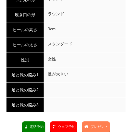
ラウンド
履き口の形
3cm
ヒールの高さ
スタンダード
ヒールの太さ
女性
性別
足が大きい
足と靴の悩み1
足と靴の悩み2
足と靴の悩み3
電話予約
ウェブ予約
プレゼント