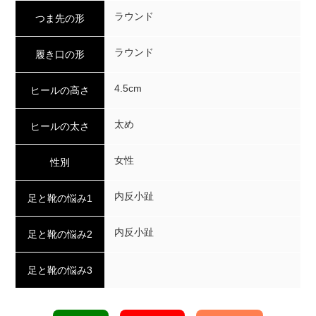
ラウンド
つま先の形
ラウンド
履き口の形
4.5cm
ヒールの高さ
太め
ヒールの太さ
女性
性別
内反小趾
足と靴の悩み1
内反小趾
足と靴の悩み2
足と靴の悩み3