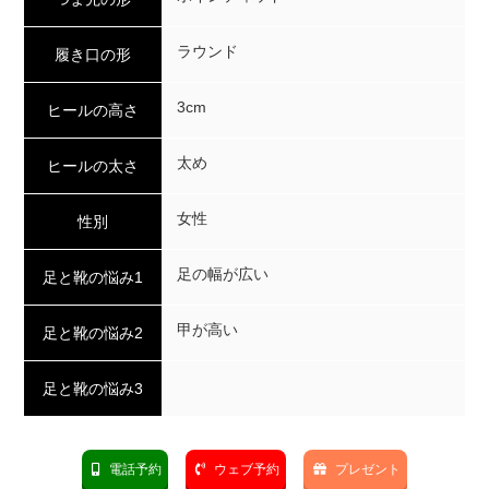
ラウンド
履き口の形
3cm
ヒールの高さ
太め
ヒールの太さ
女性
性別
足の幅が広い
足と靴の悩み1
甲が高い
足と靴の悩み2
足と靴の悩み3
電話予約
ウェブ予約
プレゼント