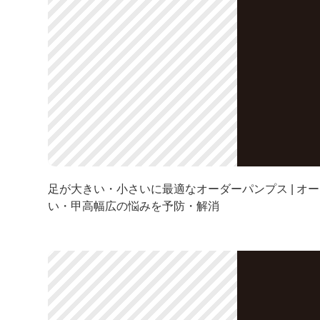
足が大きい・小さいに最適なオーダーパンプス | オー
い・甲高幅広の悩みを予防・解消