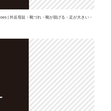
oes | 外反母趾・靴づれ・靴が脱げる・足が大きい・