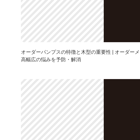
オーダーパンプスの特徴と木型の重要性 | オーダーメ
高幅広の悩みを予防・解消