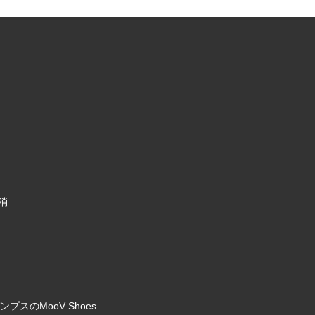
消
のMooV Shoes