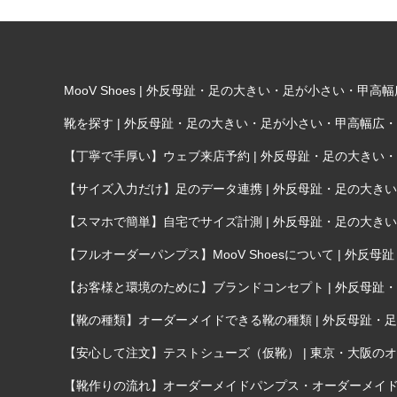
MooV Shoes | 外反母趾・足の大きい・足が小さい・
靴を探す | 外反母趾・足の大きい・足が小さい・甲高幅広
【丁寧で手厚い】ウェブ来店予約 | 外反母趾・足の大き
【サイズ入力だけ】足のデータ連携 | 外反母趾・足の大
【スマホで簡単】自宅でサイズ計測 | 外反母趾・足の大
【フルオーダーパンプス】MooV Shoesについて | 
【お客様と環境のために】ブランドコンセプト | 外反母
【靴の種類】オーダーメイドできる靴の種類 | 外反母趾
【安心して注文】テストシューズ（仮靴） | 東京・大阪のオー
【靴作りの流れ】オーダーメイドパンプス・オーダーメイド靴が