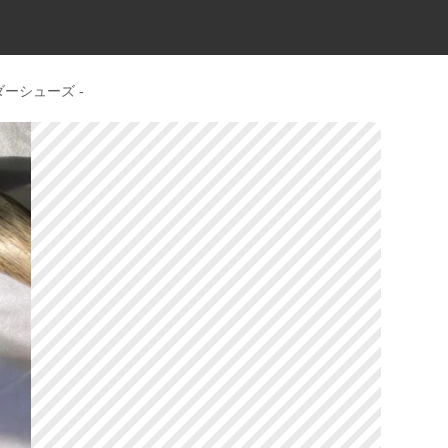
ーダーシューズ