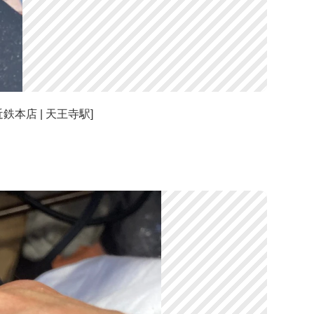
鉄本店 | 天王寺駅]