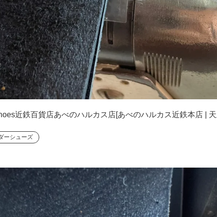
hoes近鉄百貨店あべのハルカス店[あべのハルカス近鉄本店 | 天
ーダーシューズ