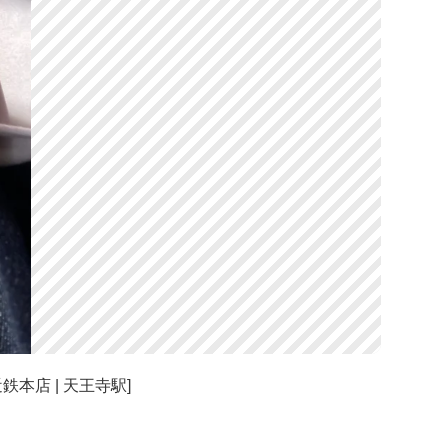
本店 | 天王寺駅]