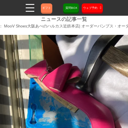
ギフト
質問BOX
ウェブ予約
ニュースの記事一覧
MooV Shoes大阪あべのハルカス近鉄本店| オーダーパンプス・オ