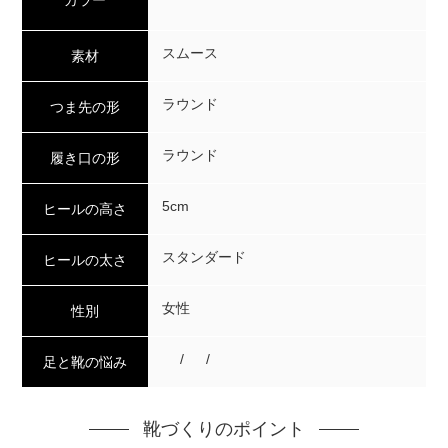
スムース
素材
ラウンド
つま先の形
ラウンド
履き口の形
5cm
ヒールの高さ
スタンダード
ヒールの太さ
女性
性別
/ /
足と靴の悩み
靴づくりのポイント