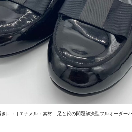
 履き口： | エナメル：素材 – 足と靴の問題解決型フルオーダーパン