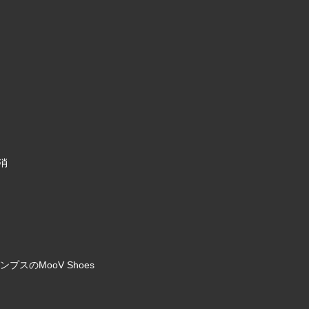
消
のMooV Shoes