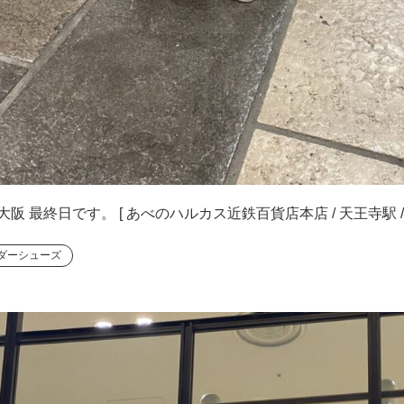
終日です。 [ あべのハルカス近鉄百貨店本店 / 天王寺駅 / 大
ーダーシューズ