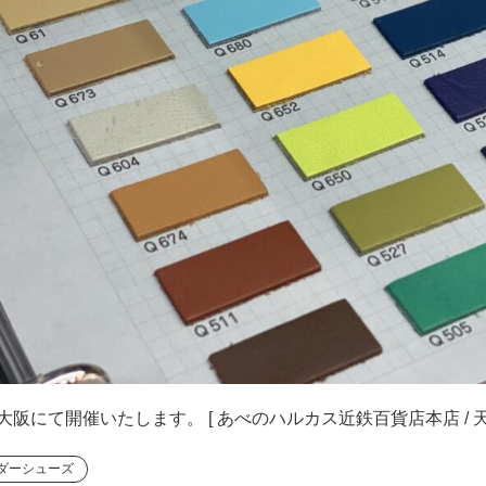
て開催いたします。 [ あべのハルカス近鉄百貨店本店 / 天王寺駅
ーダーシューズ