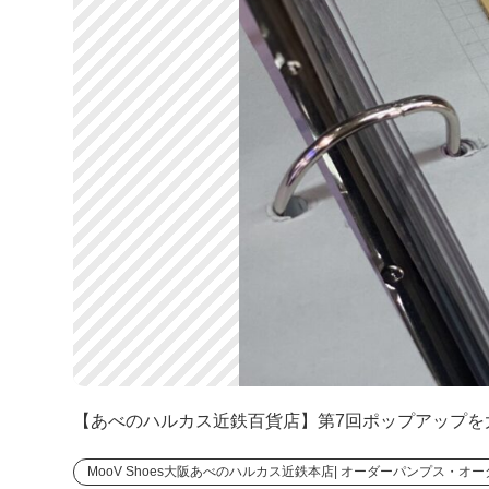
【あべのハルカス近鉄百貨店】第7回ポップアップを大阪に
MooV Shoes大阪あべのハルカス近鉄本店| オーダーパンプス・オ