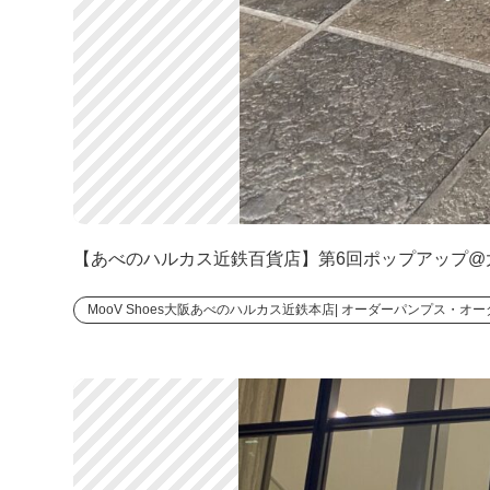
【あべのハルカス近鉄百貨店】第6回ポップアップ@大阪 最
MooV Shoes大阪あべのハルカス近鉄本店| オーダーパンプス・オ