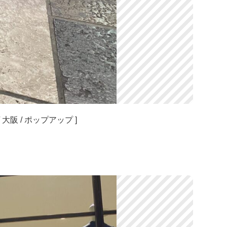
阪 / ポップアップ ]