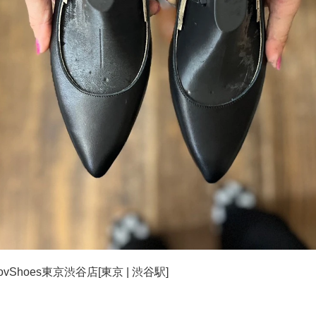
oes東京渋谷店[東京 | 渋谷駅]