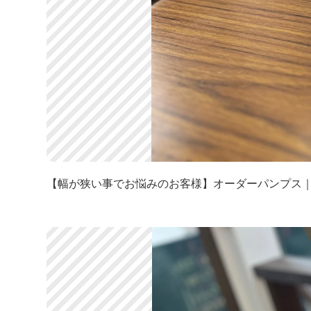
【幅が狭い事でお悩みのお客様】オーダーパンプス｜Ｍoov